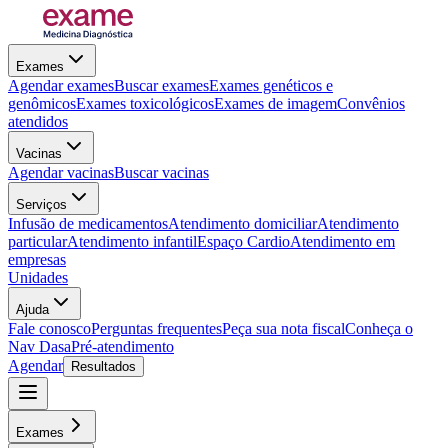
Exames
Agendar exames
Buscar exames
Exames genéticos e
genômicos
Exames toxicológicos
Exames de imagem
Convênios
atendidos
Vacinas
Agendar vacinas
Buscar vacinas
Serviços
Infusão de medicamentos
Atendimento domiciliar
Atendimento
particular
Atendimento infantil
Espaço Cardio
Atendimento em
empresas
Unidades
Ajuda
Fale conosco
Perguntas frequentes
Peça sua nota fiscal
Conheça o
Nav Dasa
Pré-atendimento
Agendar
Resultados
Exames