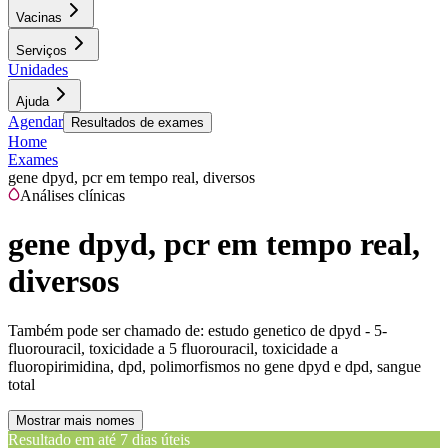
Vacinas
Serviços
Unidades
Ajuda
Agendar
Resultados de exames
Home
Exames
gene dpyd, pcr em tempo real, diversos
Análises clínicas
gene dpyd, pcr em tempo real,
diversos
Também pode ser chamado de:
estudo genetico de dpyd - 5-
fluorouracil, toxicidade a 5 fluorouracil, toxicidade a
fluoropirimidina, dpd, polimorfismos no gene dpyd e dpd, sangue
total
Mostrar mais nomes
Resultado em até
7 dias úteis