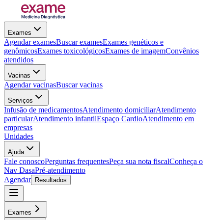
Exames
Agendar exames
Buscar exames
Exames genéticos e
genômicos
Exames toxicológicos
Exames de imagem
Convênios
atendidos
Vacinas
Agendar vacinas
Buscar vacinas
Serviços
Infusão de medicamentos
Atendimento domiciliar
Atendimento
particular
Atendimento infantil
Espaço Cardio
Atendimento em
empresas
Unidades
Ajuda
Fale conosco
Perguntas frequentes
Peça sua nota fiscal
Conheça o
Nav Dasa
Pré-atendimento
Agendar
Resultados
Exames