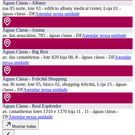
Águas Claras - Albany
rua 05 norte, lote 03 - edifício albany medical center, Loja 01 -
águas claras - DF
Agendar nessa unidade
Águas Claras - Amma
av. das araucárias, 785 - águas claras - DF
Agendar nessa unidade
Águas Claras - Big Box
av. das castanheiras - lote 820 loja 08, 8 - águas claras - DF
Agendar
nessa unidade
Águas Claras - Felicittá Shopping
rua 36 norte, lote 05, bloco 02, shopping felicittà, Loja 15 - águas
claras - DF
Agendar nessa unidade
Águas Claras - Real Esplendor
av. castanheiras lotes 1310 e 1370 loja 11 , 11 - águas claras -
DF
Agendar nessa unidade
Mostrar todas