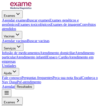
Exames
Agendar exames
Buscar exames
Exames genéticos e
genômicos
Exames toxicológicos
Exames de imagem
Convênios
atendidos
Vacinas
Agendar vacinas
Buscar vacinas
Serviços
Infusão de medicamentos
Atendimento domiciliar
Atendimento
particular
Atendimento infantil
Espaço Cardio
Atendimento em
empresas
Unidades
Ajuda
Fale conosco
Perguntas frequentes
Peça sua nota fiscal
Conheça o
Nav Dasa
Pré-atendimento
Agendar
Resultados
Exames