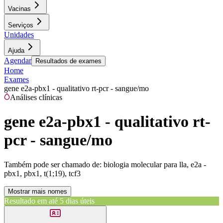
Vacinas
Serviços
Unidades
Ajuda
Agendar
Resultados de exames
Home
Exames
gene e2a-pbx1 - qualitativo rt-pcr - sangue/mo
Análises clínicas
gene e2a-pbx1 - qualitativo rt-
pcr - sangue/mo
Também pode ser chamado de:
biologia molecular para lla, e2a -
pbx1, pbx1, t(1;19), tcf3
Mostrar mais nomes
Resultado em até
5 dias úteis