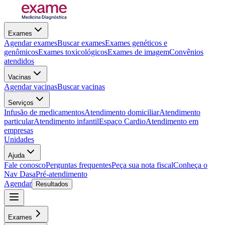
Exames
Agendar exames
Buscar exames
Exames genéticos e
genômicos
Exames toxicológicos
Exames de imagem
Convênios
atendidos
Vacinas
Agendar vacinas
Buscar vacinas
Serviços
Infusão de medicamentos
Atendimento domiciliar
Atendimento
particular
Atendimento infantil
Espaço Cardio
Atendimento em
empresas
Unidades
Ajuda
Fale conosco
Perguntas frequentes
Peça sua nota fiscal
Conheça o
Nav Dasa
Pré-atendimento
Agendar
Resultados
Exames