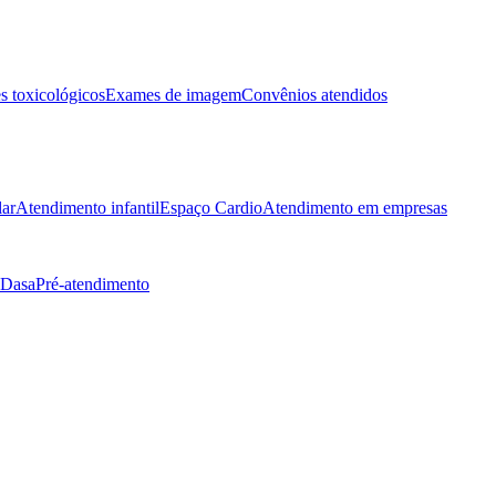
 toxicológicos
Exames de imagem
Convênios atendidos
lar
Atendimento infantil
Espaço Cardio
Atendimento em empresas
 Dasa
Pré-atendimento