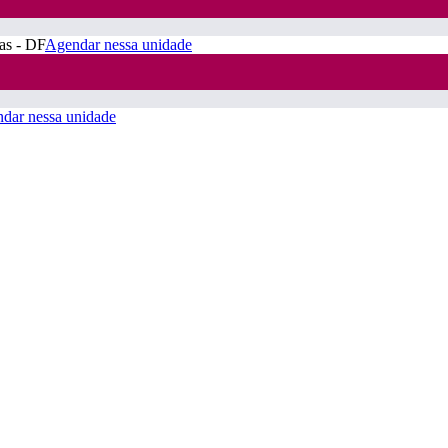
ras - DF
Agendar nessa unidade
dar nessa unidade