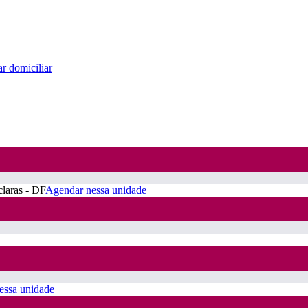
r domiciliar
claras - DF
Agendar nessa unidade
essa unidade