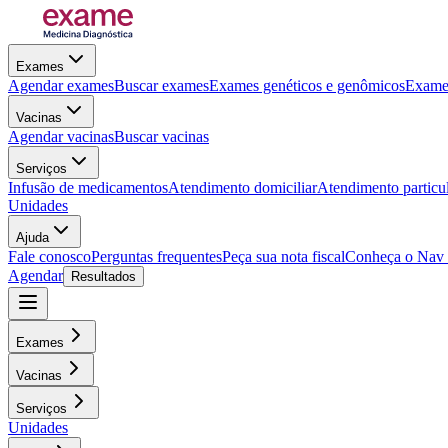
Exames
Agendar exames
Buscar exames
Exames genéticos e genômicos
Exames
Vacinas
Agendar vacinas
Buscar vacinas
Serviços
Infusão de medicamentos
Atendimento domiciliar
Atendimento particu
Unidades
Ajuda
Fale conosco
Perguntas frequentes
Peça sua nota fiscal
Conheça o Nav
Agendar
Resultados
Exames
Vacinas
Serviços
Unidades