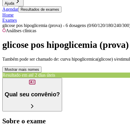
Ajuda
Agendar
Resultados de exames
Home
Exames
glicose pos hipoglicemia (prova) - 6 dosagens (0/60/120/180/240/300
Análises clínicas
glicose pos hipoglicemia (prova)
Também pode ser chamado de:
curva hipoglicemica(glicose) s/estim
Mostrar mais nomes
Resultado em até
2 dias úteis
Qual seu convênio?
Sobre o exame