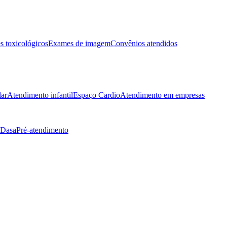
 toxicológicos
Exames de imagem
Convênios atendidos
lar
Atendimento infantil
Espaço Cardio
Atendimento em empresas
 Dasa
Pré-atendimento