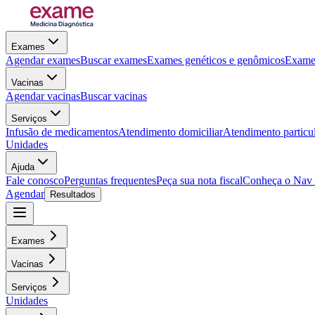
Exames
Agendar exames
Buscar exames
Exames genéticos e genômicos
Exames
Vacinas
Agendar vacinas
Buscar vacinas
Serviços
Infusão de medicamentos
Atendimento domiciliar
Atendimento particu
Unidades
Ajuda
Fale conosco
Perguntas frequentes
Peça sua nota fiscal
Conheça o Nav
Agendar
Resultados
Exames
Vacinas
Serviços
Unidades