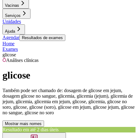
Vacinas
Serviços
Unidades
Ajuda
Agendar
Resultados de exames
Home
Exames
glicose
Análises clínicas
glicose
Também pode ser chamado de:
dosagem de glicose em jejum,
dosagem glicose no sangue, glicemia, glicemia (jejum), glicemia de
jejum, glicemia, glicemia em jejum, glicose, glicemia, glicose no
soro, glicose, glicose (soro), glicose em jejum, glicose jejum, glicose
no sangue, glicose no soro
Mostrar mais nomes
Resultado em até
2 dias úteis