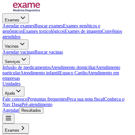
Exames
Agendar exames
Buscar exames
Exames genéticos e
genômicos
Exames toxicológicos
Exames de imagem
Convênios
atendidos
Vacinas
Agendar vacinas
Buscar vacinas
Serviços
Infusão de medicamentos
Atendimento domiciliar
Atendimento
particular
Atendimento infantil
Espaço Cardio
Atendimento em
empresas
Unidades
Ajuda
Fale conosco
Perguntas frequentes
Peça sua nota fiscal
Conheça o
Nav Dasa
Pré-atendimento
Agendar
Resultados
Exames