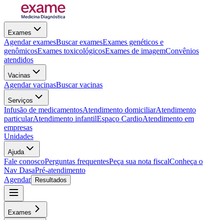
Exames
Agendar exames
Buscar exames
Exames genéticos e
genômicos
Exames toxicológicos
Exames de imagem
Convênios
atendidos
Vacinas
Agendar vacinas
Buscar vacinas
Serviços
Infusão de medicamentos
Atendimento domiciliar
Atendimento
particular
Atendimento infantil
Espaço Cardio
Atendimento em
empresas
Unidades
Ajuda
Fale conosco
Perguntas frequentes
Peça sua nota fiscal
Conheça o
Nav Dasa
Pré-atendimento
Agendar
Resultados
Exames