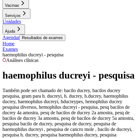
Vacinas
Serviços
Unidades
Ajuda
Agendar
Resultados de exames
Home
Exames
haemophilus ducreyi - pesquisa
Análises clínicas
haemophilus ducreyi - pesquisa
Também pode ser chamado de:
bacilo ducrey, bacilos ducrey
pesquisa, gram para h. ducreyi, h. ducrey, h.ducrey, haemophilus
ducrey, haemophilus ducreyi, hducreypes, hemophilus ducrey
pesquisa diversos, hemophilus ducreyi - pesquisa, pesq bacilos de
ducrey 4a amostra, pesq de bacilos de ducrey 2a amostra, pesq de
bacilos de ducrey 3a amostra, pesq de bacilos de ducrey 5a amostra,
pesquisa bacilo de ducrey, pesquisa de ducrey, pesquisa de
haemophilus ducreyi , pesquisa de cancro mole , bacilo de ducreyi,
pesquisa h. ducrey, pesquisa haemophilus ducrey, pesquisa