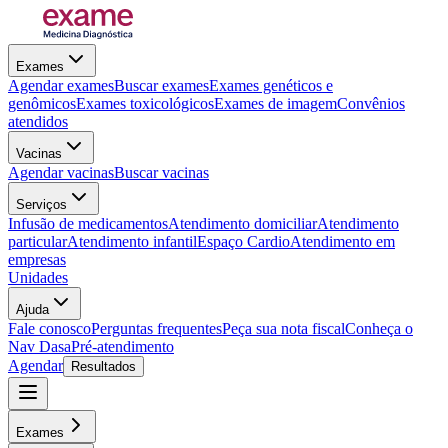
Exames
Agendar exames
Buscar exames
Exames genéticos e
genômicos
Exames toxicológicos
Exames de imagem
Convênios
atendidos
Vacinas
Agendar vacinas
Buscar vacinas
Serviços
Infusão de medicamentos
Atendimento domiciliar
Atendimento
particular
Atendimento infantil
Espaço Cardio
Atendimento em
empresas
Unidades
Ajuda
Fale conosco
Perguntas frequentes
Peça sua nota fiscal
Conheça o
Nav Dasa
Pré-atendimento
Agendar
Resultados
Exames