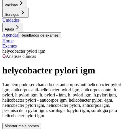
Vacinas
Serviços
Unidades
Ajuda
Agendar
Resultados de exames
Home
Exames
helycobacter pylori igm
Análises clínicas
helycobacter pylori igm
Também pode ser chamado de:
anticorpos anti helicobacter pylori
igm, anticorpos anti-heliobacter pylori igm, anticorpos contra h
pylori, h pylori igm, h. pylori - igm, h. pylori igm, h.pylori igm,
helicobacter pylori - anticorpos igm, helicobacter pylori -igm,
helicobacter pylori igm, helicobacter pylori, anticorpos igm,
pesquisa de h pylori igm, sorologia h.pylori igm, sorologia para
helicobacter pylori igm
Mostrar mais nomes