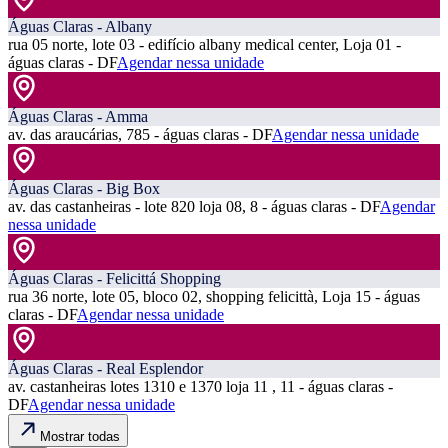
Águas Claras - Albany
rua 05 norte, lote 03 - edifício albany medical center, Loja 01 -
águas claras - DF
Agendar nessa unidade
Águas Claras - Amma
av. das araucárias, 785 - águas claras - DF
Agendar nessa unidade
Águas Claras - Big Box
av. das castanheiras - lote 820 loja 08, 8 - águas claras - DF
Agendar
nessa unidade
Águas Claras - Felicittá Shopping
rua 36 norte, lote 05, bloco 02, shopping felicittà, Loja 15 - águas
claras - DF
Agendar nessa unidade
Águas Claras - Real Esplendor
av. castanheiras lotes 1310 e 1370 loja 11 , 11 - águas claras -
DF
Agendar nessa unidade
Mostrar todas