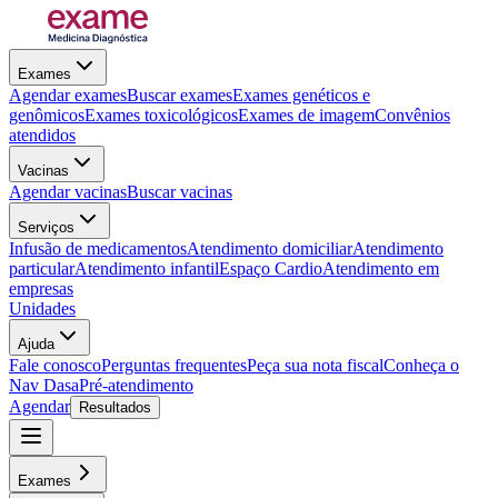
Exames
Agendar exames
Buscar exames
Exames genéticos e
genômicos
Exames toxicológicos
Exames de imagem
Convênios
atendidos
Vacinas
Agendar vacinas
Buscar vacinas
Serviços
Infusão de medicamentos
Atendimento domiciliar
Atendimento
particular
Atendimento infantil
Espaço Cardio
Atendimento em
empresas
Unidades
Ajuda
Fale conosco
Perguntas frequentes
Peça sua nota fiscal
Conheça o
Nav Dasa
Pré-atendimento
Agendar
Resultados
Exames