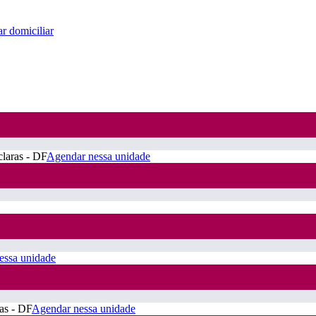
r domiciliar
claras - DF
Agendar nessa unidade
essa unidade
ras - DF
Agendar nessa unidade