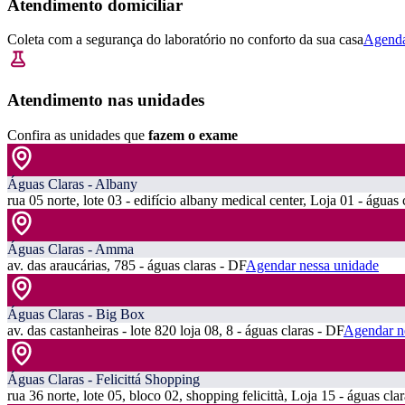
Atendimento domiciliar
Coleta com a segurança do laboratório no conforto da sua casa
Agenda
Atendimento nas unidades
Confira as unidades que
fazem o exame
Águas Claras - Albany
rua 05 norte, lote 03 - edifício albany medical center, Loja 01 - águas 
Águas Claras - Amma
av. das araucárias, 785 - águas claras - DF
Agendar nessa unidade
Águas Claras - Big Box
av. das castanheiras - lote 820 loja 08, 8 - águas claras - DF
Agendar n
Águas Claras - Felicittá Shopping
rua 36 norte, lote 05, bloco 02, shopping felicittà, Loja 15 - águas cla