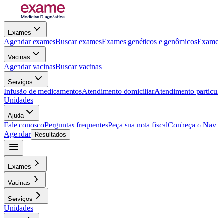
Exames
Agendar exames
Buscar exames
Exames genéticos e genômicos
Exames
Vacinas
Agendar vacinas
Buscar vacinas
Serviços
Infusão de medicamentos
Atendimento domiciliar
Atendimento particu
Unidades
Ajuda
Fale conosco
Perguntas frequentes
Peça sua nota fiscal
Conheça o Nav
Agendar
Resultados
Exames
Vacinas
Serviços
Unidades