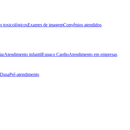
 toxicológicos
Exames de imagem
Convênios atendidos
lar
Atendimento infantil
Espaço Cardio
Atendimento em empresas
 Dasa
Pré-atendimento