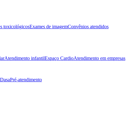
 toxicológicos
Exames de imagem
Convênios atendidos
lar
Atendimento infantil
Espaço Cardio
Atendimento em empresas
 Dasa
Pré-atendimento