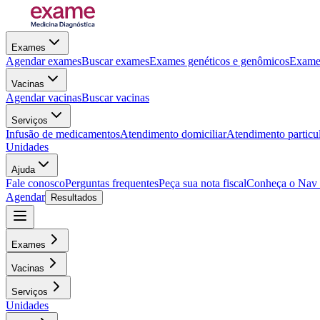
Exames
Agendar exames
Buscar exames
Exames genéticos e genômicos
Exames
Vacinas
Agendar vacinas
Buscar vacinas
Serviços
Infusão de medicamentos
Atendimento domiciliar
Atendimento particu
Unidades
Ajuda
Fale conosco
Perguntas frequentes
Peça sua nota fiscal
Conheça o Nav
Agendar
Resultados
Exames
Vacinas
Serviços
Unidades