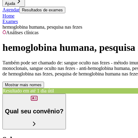
Ajuda
Agendar
Resultados de exames
Home
Exames
hemoglobina humana, pesquisa nas fezes
Análises clínicas
hemoglobina humana, pesquisa 
Também pode ser chamado de:
sangue oculto nas fezes - método imun
monoclonais, sangue oculto nas fezes - anti-hemoglobina humana, pe
de hemoglobina nas fezes, pesquisa de hemoglobina humana nas fezes
Mostrar mais nomes
Resultado em até
1 dia útil
Qual seu convênio?