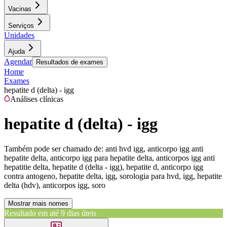
Vacinas
Serviços
Unidades
Ajuda
Agendar
Resultados de exames
Home
Exames
hepatite d (delta) - igg
Análises clínicas
hepatite d (delta) - igg
Também pode ser chamado de:
anti hvd igg, anticorpo igg anti
hepatite delta, anticorpo igg para hepatite delta, anticorpos igg anti
hepatitie delta, hepatite d (delta - igg), hepatite d, anticorpo igg
contra antogeno, hepatite delta, igg, sorologia para hvd, igg, hepatite
delta (hdv), anticorpos igg, soro
Mostrar mais nomes
Resultado em até
9 dias úteis