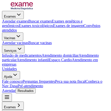
Exames
Agendar exames
Buscar exames
Exames genéticos e
genômicos
Exames toxicológicos
Exames de imagem
Convênios
atendidos
Vacinas
Agendar vacinas
Buscar vacinas
Serviços
Infusão de medicamentos
Atendimento domiciliar
Atendimento
particular
Atendimento infantil
Espaço Cardio
Atendimento em
empresas
Unidades
Ajuda
Fale conosco
Perguntas frequentes
Peça sua nota fiscal
Conheça o
Nav Dasa
Pré-atendimento
Agendar
Resultados
Exames