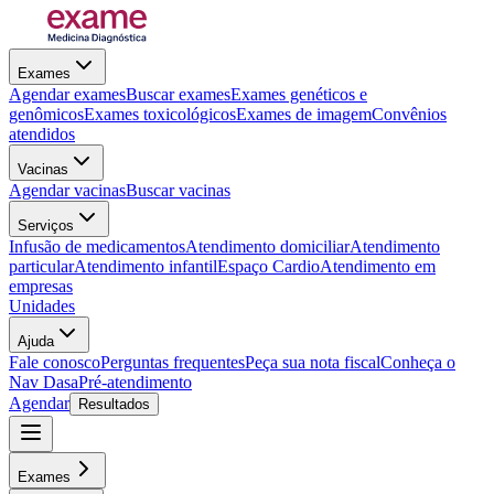
Exames
Agendar exames
Buscar exames
Exames genéticos e
genômicos
Exames toxicológicos
Exames de imagem
Convênios
atendidos
Vacinas
Agendar vacinas
Buscar vacinas
Serviços
Infusão de medicamentos
Atendimento domiciliar
Atendimento
particular
Atendimento infantil
Espaço Cardio
Atendimento em
empresas
Unidades
Ajuda
Fale conosco
Perguntas frequentes
Peça sua nota fiscal
Conheça o
Nav Dasa
Pré-atendimento
Agendar
Resultados
Exames