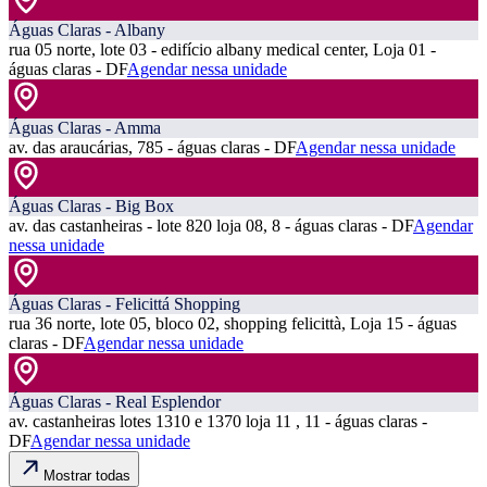
Águas Claras - Albany
rua 05 norte, lote 03 - edifício albany medical center, Loja 01 -
águas claras - DF
Agendar nessa unidade
Águas Claras - Amma
av. das araucárias, 785 - águas claras - DF
Agendar nessa unidade
Águas Claras - Big Box
av. das castanheiras - lote 820 loja 08, 8 - águas claras - DF
Agendar
nessa unidade
Águas Claras - Felicittá Shopping
rua 36 norte, lote 05, bloco 02, shopping felicittà, Loja 15 - águas
claras - DF
Agendar nessa unidade
Águas Claras - Real Esplendor
av. castanheiras lotes 1310 e 1370 loja 11 , 11 - águas claras -
DF
Agendar nessa unidade
Mostrar todas