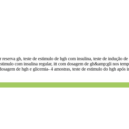
r reserva gh, teste de estimulo de hgh com insulina, teste de indução de
 estimulo com insulina regular, itt com dosagem de gh&amp;gli nos temp
/ dosagem de hgh e glicemia- 4 amostras, teste de estimulo do hgh após i