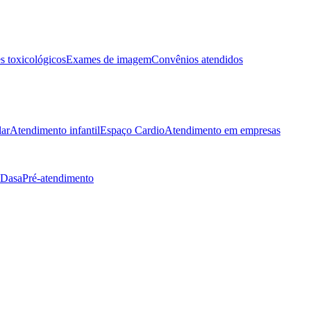
 toxicológicos
Exames de imagem
Convênios atendidos
lar
Atendimento infantil
Espaço Cardio
Atendimento em empresas
 Dasa
Pré-atendimento