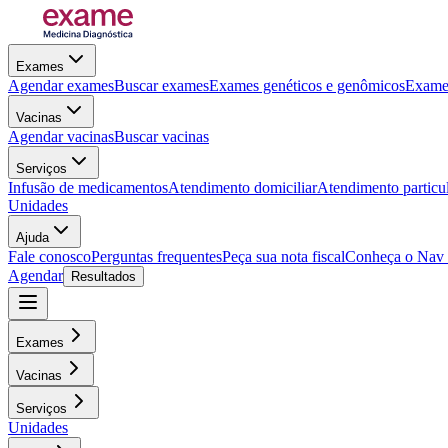
Exames
Agendar exames
Buscar exames
Exames genéticos e genômicos
Exames
Vacinas
Agendar vacinas
Buscar vacinas
Serviços
Infusão de medicamentos
Atendimento domiciliar
Atendimento particu
Unidades
Ajuda
Fale conosco
Perguntas frequentes
Peça sua nota fiscal
Conheça o Nav
Agendar
Resultados
Exames
Vacinas
Serviços
Unidades