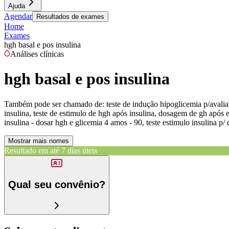
Ajuda
Agendar
Resultados de exames
Home
Exames
hgh basal e pos insulina
Análises clínicas
hgh basal e pos insulina
Também pode ser chamado de:
teste de indução hipoglicemia p/avalia
insulina, teste de estimulo de hgh após insulina, dosagem de gh após
insulina - dosar hgh e glicemia 4 amos - 90, teste estimulo insulina p
Mostrar mais nomes
Resultado em até
7 dias úteis
Qual seu convênio?