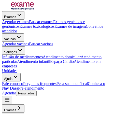
Exames
Agendar exames
Buscar exames
Exames genéticos e
genômicos
Exames toxicológicos
Exames de imagem
Convênios
atendidos
Vacinas
Agendar vacinas
Buscar vacinas
Serviços
Infusão de medicamentos
Atendimento domiciliar
Atendimento
particular
Atendimento infantil
Espaço Cardio
Atendimento em
empresas
Unidades
Ajuda
Fale conosco
Perguntas frequentes
Peça sua nota fiscal
Conheça o
Nav Dasa
Pré-atendimento
Agendar
Resultados
Exames