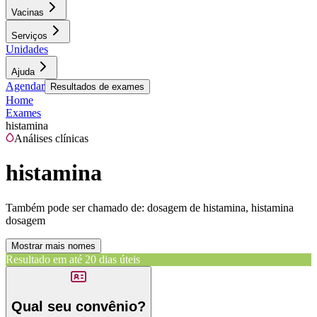
Vacinas
Serviços
Unidades
Ajuda
Agendar
Resultados de exames
Home
Exames
histamina
Análises clínicas
histamina
Também pode ser chamado de:
dosagem de histamina, histamina
dosagem
Mostrar mais nomes
Resultado em até
20 dias úteis
Qual seu convênio?