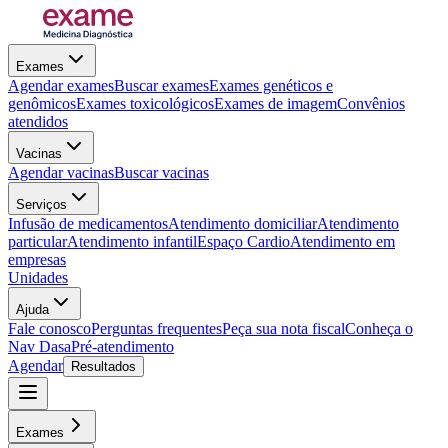
Exames
Agendar exames
Buscar exames
Exames genéticos e
genômicos
Exames toxicológicos
Exames de imagem
Convênios
atendidos
Vacinas
Agendar vacinas
Buscar vacinas
Serviços
Infusão de medicamentos
Atendimento domiciliar
Atendimento
particular
Atendimento infantil
Espaço Cardio
Atendimento em
empresas
Unidades
Ajuda
Fale conosco
Perguntas frequentes
Peça sua nota fiscal
Conheça o
Nav Dasa
Pré-atendimento
Agendar
Resultados
Exames