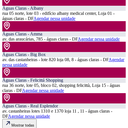
Águas Claras - Albany
rua 05 norte, lote 03 - edifício albany medical center, Loja 01 -
águas claras - DF
Agendar nessa unidade
Águas Claras - Amma
av. das araucárias, 785 - águas claras - DF
Agendar nessa unidade
Águas Claras - Big Box
av. das castanheiras - lote 820 loja 08, 8 - águas claras - DF
Agendar
nessa unidade
Águas Claras - Felicittá Shopping
rua 36 norte, lote 05, bloco 02, shopping felicittà, Loja 15 - águas
claras - DF
Agendar nessa unidade
Águas Claras - Real Esplendor
av. castanheiras lotes 1310 e 1370 loja 11 , 11 - águas claras -
DF
Agendar nessa unidade
Mostrar todas