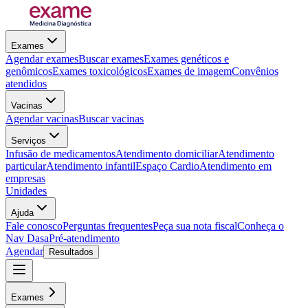
Exames
Agendar exames
Buscar exames
Exames genéticos e
genômicos
Exames toxicológicos
Exames de imagem
Convênios
atendidos
Vacinas
Agendar vacinas
Buscar vacinas
Serviços
Infusão de medicamentos
Atendimento domiciliar
Atendimento
particular
Atendimento infantil
Espaço Cardio
Atendimento em
empresas
Unidades
Ajuda
Fale conosco
Perguntas frequentes
Peça sua nota fiscal
Conheça o
Nav Dasa
Pré-atendimento
Agendar
Resultados
Exames