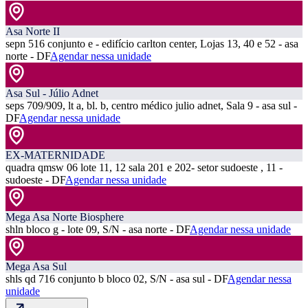
Asa Norte II
sepn 516 conjunto e - edifício carlton center, Lojas 13, 40 e 52 - asa
norte - DF
Agendar nessa unidade
Asa Sul - Júlio Adnet
seps 709/909, lt a, bl. b, centro médico julio adnet, Sala 9 - asa sul -
DF
Agendar nessa unidade
EX-MATERNIDADE
quadra qmsw 06 lote 11, 12 sala 201 e 202- setor sudoeste , 11 -
sudoeste - DF
Agendar nessa unidade
Mega Asa Norte Biosphere
shln bloco g - lote 09, S/N - asa norte - DF
Agendar nessa unidade
Mega Asa Sul
shls qd 716 conjunto b bloco 02, S/N - asa sul - DF
Agendar nessa
unidade