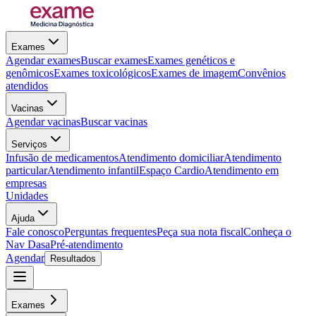
Exames
Agendar exames
Buscar exames
Exames genéticos e
genômicos
Exames toxicológicos
Exames de imagem
Convênios
atendidos
Vacinas
Agendar vacinas
Buscar vacinas
Serviços
Infusão de medicamentos
Atendimento domiciliar
Atendimento
particular
Atendimento infantil
Espaço Cardio
Atendimento em
empresas
Unidades
Ajuda
Fale conosco
Perguntas frequentes
Peça sua nota fiscal
Conheça o
Nav Dasa
Pré-atendimento
Agendar
Resultados
Exames