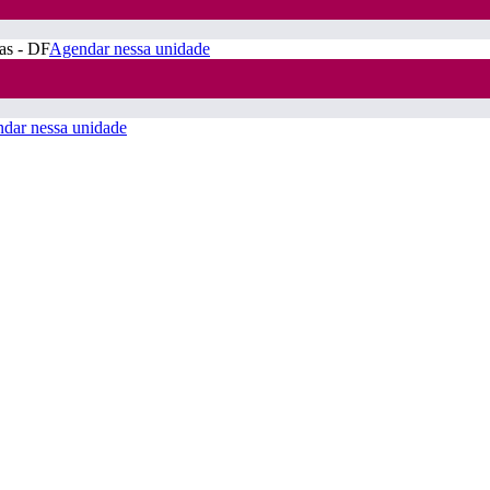
ras - DF
Agendar nessa unidade
dar nessa unidade