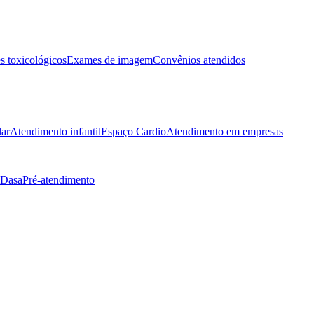
 toxicológicos
Exames de imagem
Convênios atendidos
lar
Atendimento infantil
Espaço Cardio
Atendimento em empresas
 Dasa
Pré-atendimento