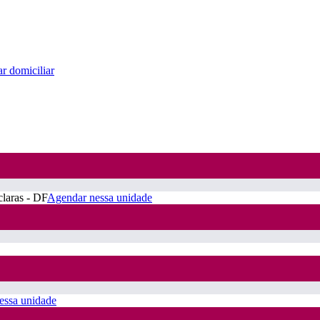
r domiciliar
claras - DF
Agendar nessa unidade
essa unidade