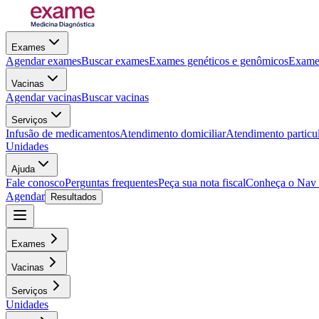
Exames
Agendar exames
Buscar exames
Exames genéticos e genômicos
Exames
Vacinas
Agendar vacinas
Buscar vacinas
Serviços
Infusão de medicamentos
Atendimento domiciliar
Atendimento particu
Unidades
Ajuda
Fale conosco
Perguntas frequentes
Peça sua nota fiscal
Conheça o Nav
Agendar
Resultados
Exames
Vacinas
Serviços
Unidades