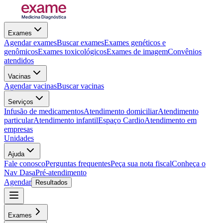
Exames
Agendar exames
Buscar exames
Exames genéticos e
genômicos
Exames toxicológicos
Exames de imagem
Convênios
atendidos
Vacinas
Agendar vacinas
Buscar vacinas
Serviços
Infusão de medicamentos
Atendimento domiciliar
Atendimento
particular
Atendimento infantil
Espaço Cardio
Atendimento em
empresas
Unidades
Ajuda
Fale conosco
Perguntas frequentes
Peça sua nota fiscal
Conheça o
Nav Dasa
Pré-atendimento
Agendar
Resultados
Exames