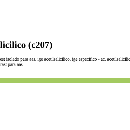
licilico (c207)
test isolado para aas, ige acetilsalicilico, ige especifico - ac. acetilsalici
 rast para aas