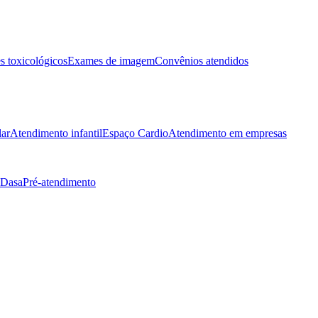
 toxicológicos
Exames de imagem
Convênios atendidos
lar
Atendimento infantil
Espaço Cardio
Atendimento em empresas
 Dasa
Pré-atendimento