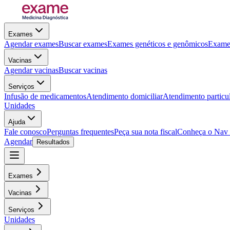
Exames
Agendar exames
Buscar exames
Exames genéticos e genômicos
Exames
Vacinas
Agendar vacinas
Buscar vacinas
Serviços
Infusão de medicamentos
Atendimento domiciliar
Atendimento particu
Unidades
Ajuda
Fale conosco
Perguntas frequentes
Peça sua nota fiscal
Conheça o Nav
Agendar
Resultados
Exames
Vacinas
Serviços
Unidades