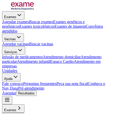
Exames
Agendar exames
Buscar exames
Exames genéticos e
genômicos
Exames toxicológicos
Exames de imagem
Convênios
atendidos
Vacinas
Agendar vacinas
Buscar vacinas
Serviços
Infusão de medicamentos
Atendimento domiciliar
Atendimento
particular
Atendimento infantil
Espaço Cardio
Atendimento em
empresas
Unidades
Ajuda
Fale conosco
Perguntas frequentes
Peça sua nota fiscal
Conheça o
Nav Dasa
Pré-atendimento
Agendar
Resultados
Exames