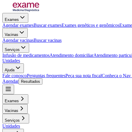
Exames
Agendar exames
Buscar exames
Exames genéticos e genômicos
Exames
Vacinas
Agendar vacinas
Buscar vacinas
Serviços
Infusão de medicamentos
Atendimento domiciliar
Atendimento particu
Unidades
Ajuda
Fale conosco
Perguntas frequentes
Peça sua nota fiscal
Conheça o Nav
Agendar
Resultados
Exames
Vacinas
Serviços
Unidades