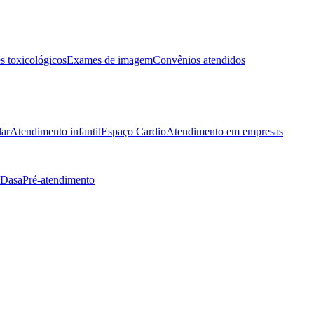
 toxicológicos
Exames de imagem
Convênios atendidos
lar
Atendimento infantil
Espaço Cardio
Atendimento em empresas
 Dasa
Pré-atendimento