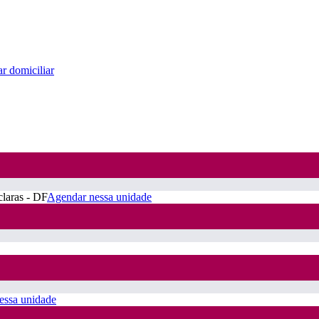
r domiciliar
claras - DF
Agendar nessa unidade
essa unidade