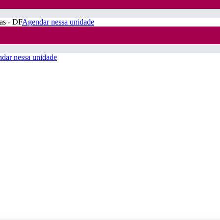
ras - DF
Agendar nessa unidade
dar nessa unidade