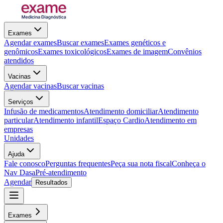
Exames
Agendar exames
Buscar exames
Exames genéticos e
genômicos
Exames toxicológicos
Exames de imagem
Convênios
atendidos
Vacinas
Agendar vacinas
Buscar vacinas
Serviços
Infusão de medicamentos
Atendimento domiciliar
Atendimento
particular
Atendimento infantil
Espaço Cardio
Atendimento em
empresas
Unidades
Ajuda
Fale conosco
Perguntas frequentes
Peça sua nota fiscal
Conheça o
Nav Dasa
Pré-atendimento
Agendar
Resultados
Exames