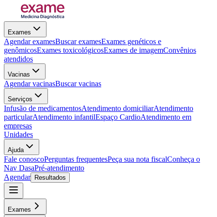
Exames
Agendar exames
Buscar exames
Exames genéticos e
genômicos
Exames toxicológicos
Exames de imagem
Convênios
atendidos
Vacinas
Agendar vacinas
Buscar vacinas
Serviços
Infusão de medicamentos
Atendimento domiciliar
Atendimento
particular
Atendimento infantil
Espaço Cardio
Atendimento em
empresas
Unidades
Ajuda
Fale conosco
Perguntas frequentes
Peça sua nota fiscal
Conheça o
Nav Dasa
Pré-atendimento
Agendar
Resultados
Exames