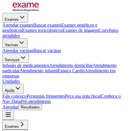
Exames
Agendar exames
Buscar exames
Exames genéticos e
genômicos
Exames toxicológicos
Exames de imagem
Convênios
atendidos
Vacinas
Agendar vacinas
Buscar vacinas
Serviços
Infusão de medicamentos
Atendimento domiciliar
Atendimento
particular
Atendimento infantil
Espaço Cardio
Atendimento em
empresas
Unidades
Ajuda
Fale conosco
Perguntas frequentes
Peça sua nota fiscal
Conheça o
Nav Dasa
Pré-atendimento
Agendar
Resultados
Exames