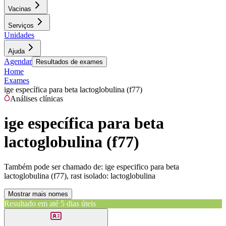
Vacinas
Serviços
Unidades
Ajuda
Agendar
Resultados de exames
Home
Exames
ige específica para beta lactoglobulina (f77)
Análises clínicas
ige específica para beta
lactoglobulina (f77)
Também pode ser chamado de:
ige especifico para beta
lactoglobulina (f77), rast isolado: lactoglobulina
Mostrar mais nomes
Resultado em até
5 dias úteis