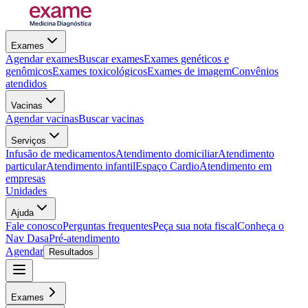
Exames
Agendar exames
Buscar exames
Exames genéticos e
genômicos
Exames toxicológicos
Exames de imagem
Convênios
atendidos
Vacinas
Agendar vacinas
Buscar vacinas
Serviços
Infusão de medicamentos
Atendimento domiciliar
Atendimento
particular
Atendimento infantil
Espaço Cardio
Atendimento em
empresas
Unidades
Ajuda
Fale conosco
Perguntas frequentes
Peça sua nota fiscal
Conheça o
Nav Dasa
Pré-atendimento
Agendar
Resultados
Exames