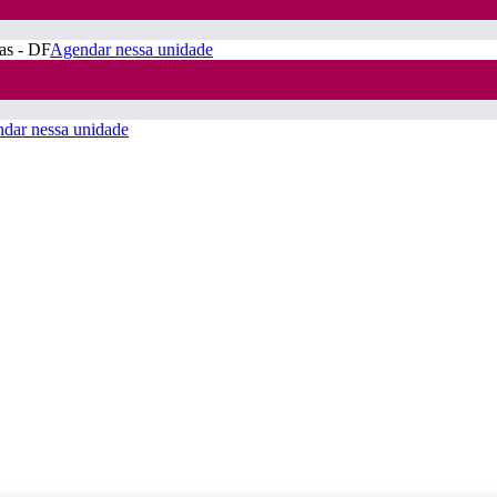
ras - DF
Agendar nessa unidade
dar nessa unidade