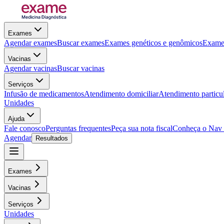
Exames
Agendar exames
Buscar exames
Exames genéticos e genômicos
Exames
Vacinas
Agendar vacinas
Buscar vacinas
Serviços
Infusão de medicamentos
Atendimento domiciliar
Atendimento particu
Unidades
Ajuda
Fale conosco
Perguntas frequentes
Peça sua nota fiscal
Conheça o Nav
Agendar
Resultados
Exames
Vacinas
Serviços
Unidades