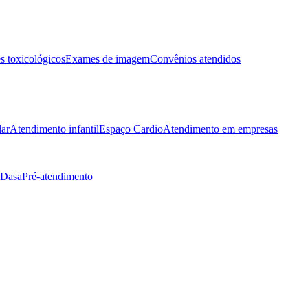
 toxicológicos
Exames de imagem
Convênios atendidos
lar
Atendimento infantil
Espaço Cardio
Atendimento em empresas
 Dasa
Pré-atendimento