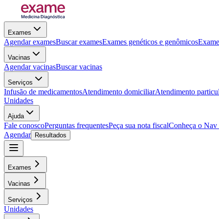
Exames
Agendar exames
Buscar exames
Exames genéticos e genômicos
Exames
Vacinas
Agendar vacinas
Buscar vacinas
Serviços
Infusão de medicamentos
Atendimento domiciliar
Atendimento particu
Unidades
Ajuda
Fale conosco
Perguntas frequentes
Peça sua nota fiscal
Conheça o Nav
Agendar
Resultados
Exames
Vacinas
Serviços
Unidades