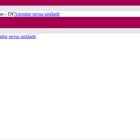
ras - DF
Agendar nessa unidade
dar nessa unidade