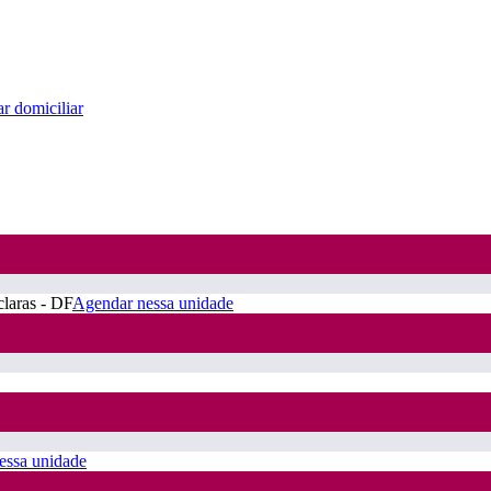
r domiciliar
claras - DF
Agendar nessa unidade
essa unidade