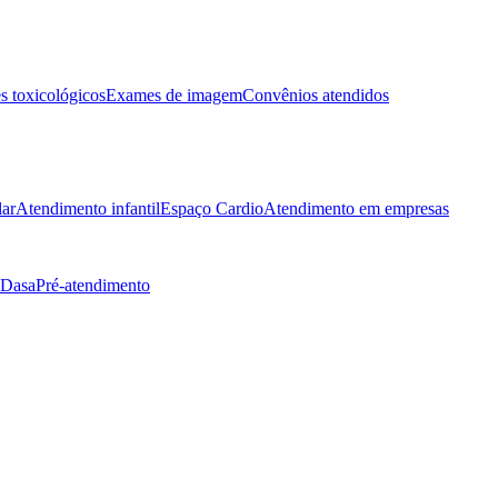
 toxicológicos
Exames de imagem
Convênios atendidos
lar
Atendimento infantil
Espaço Cardio
Atendimento em empresas
 Dasa
Pré-atendimento