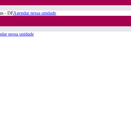
ras - DF
Agendar nessa unidade
dar nessa unidade