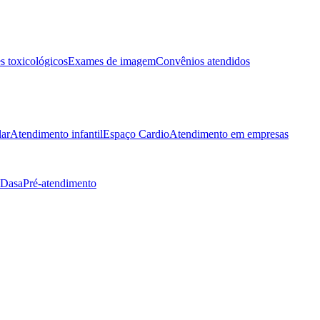
 toxicológicos
Exames de imagem
Convênios atendidos
lar
Atendimento infantil
Espaço Cardio
Atendimento em empresas
 Dasa
Pré-atendimento