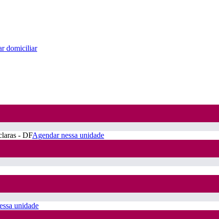
r domiciliar
claras - DF
Agendar nessa unidade
essa unidade