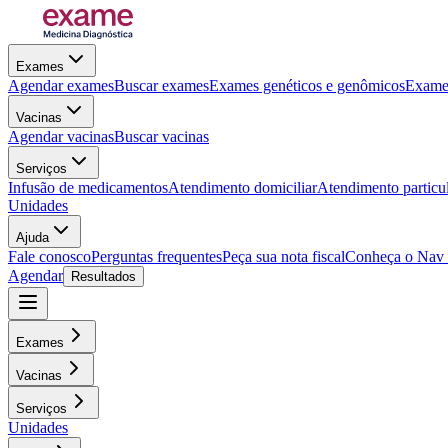
Exames
Agendar exames
Buscar exames
Exames genéticos e genômicos
Exames
Vacinas
Agendar vacinas
Buscar vacinas
Serviços
Infusão de medicamentos
Atendimento domiciliar
Atendimento particu
Unidades
Ajuda
Fale conosco
Perguntas frequentes
Peça sua nota fiscal
Conheça o Nav
Agendar
Resultados
Exames
Vacinas
Serviços
Unidades