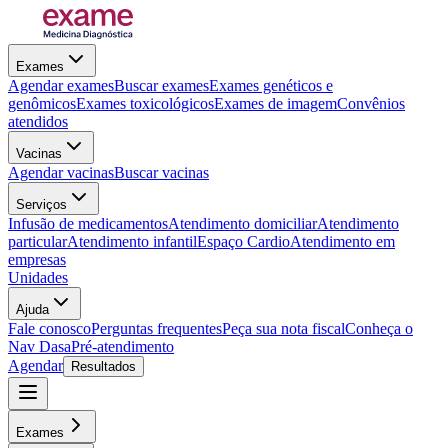
Exames
Agendar exames
Buscar exames
Exames genéticos e
genômicos
Exames toxicológicos
Exames de imagem
Convênios
atendidos
Vacinas
Agendar vacinas
Buscar vacinas
Serviços
Infusão de medicamentos
Atendimento domiciliar
Atendimento
particular
Atendimento infantil
Espaço Cardio
Atendimento em
empresas
Unidades
Ajuda
Fale conosco
Perguntas frequentes
Peça sua nota fiscal
Conheça o
Nav Dasa
Pré-atendimento
Agendar
Resultados
Exames