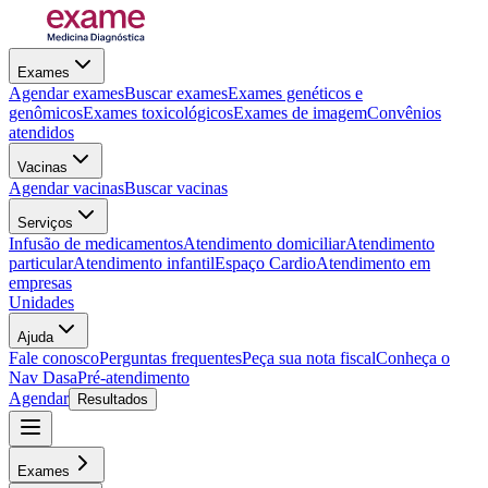
Exames
Agendar exames
Buscar exames
Exames genéticos e
genômicos
Exames toxicológicos
Exames de imagem
Convênios
atendidos
Vacinas
Agendar vacinas
Buscar vacinas
Serviços
Infusão de medicamentos
Atendimento domiciliar
Atendimento
particular
Atendimento infantil
Espaço Cardio
Atendimento em
empresas
Unidades
Ajuda
Fale conosco
Perguntas frequentes
Peça sua nota fiscal
Conheça o
Nav Dasa
Pré-atendimento
Agendar
Resultados
Exames