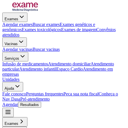
Exames
Agendar exames
Buscar exames
Exames genéticos e
genômicos
Exames toxicológicos
Exames de imagem
Convênios
atendidos
Vacinas
Agendar vacinas
Buscar vacinas
Serviços
Infusão de medicamentos
Atendimento domiciliar
Atendimento
particular
Atendimento infantil
Espaço Cardio
Atendimento em
empresas
Unidades
Ajuda
Fale conosco
Perguntas frequentes
Peça sua nota fiscal
Conheça o
Nav Dasa
Pré-atendimento
Agendar
Resultados
Exames