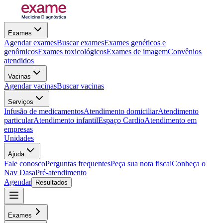
Exames
Agendar exames
Buscar exames
Exames genéticos e
genômicos
Exames toxicológicos
Exames de imagem
Convênios
atendidos
Vacinas
Agendar vacinas
Buscar vacinas
Serviços
Infusão de medicamentos
Atendimento domiciliar
Atendimento
particular
Atendimento infantil
Espaço Cardio
Atendimento em
empresas
Unidades
Ajuda
Fale conosco
Perguntas frequentes
Peça sua nota fiscal
Conheça o
Nav Dasa
Pré-atendimento
Agendar
Resultados
Exames