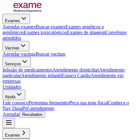
Exames
Agendar exames
Buscar exames
Exames genéticos e
genômicos
Exames toxicológicos
Exames de imagem
Convênios
atendidos
Vacinas
Agendar vacinas
Buscar vacinas
Serviços
Infusão de medicamentos
Atendimento domiciliar
Atendimento
particular
Atendimento infantil
Espaço Cardio
Atendimento em
empresas
Unidades
Ajuda
Fale conosco
Perguntas frequentes
Peça sua nota fiscal
Conheça o
Nav Dasa
Pré-atendimento
Agendar
Resultados
Exames