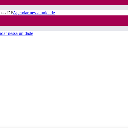
ras - DF
Agendar nessa unidade
dar nessa unidade