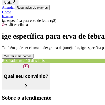
Ajuda
Agendar
Resultados de exames
Home
Exames
ige específica para erva de febra (g8)
Análises clínicas
ige específica para erva de febra
Também pode ser chamado de:
grama de juno/junho, ige especifica pa
Mostrar mais nomes
Resultado em até
5 dias úteis
Qual seu convênio?
Sobre o atendimento