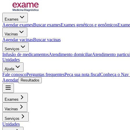
Exames
Agendar exames
Buscar exames
Exames genéticos e genômicos
Exames
Vacinas
Agendar vacinas
Buscar vacinas
Serviços
Infusão de medicamentos
Atendimento domiciliar
Atendimento particu
Unidades
Ajuda
Fale conosco
Perguntas frequentes
Peça sua nota fiscal
Conheça o Nav
Agendar
Resultados
Exames
Vacinas
Serviços
Unidades