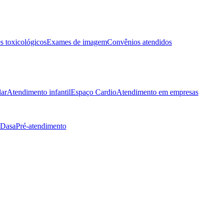
 toxicológicos
Exames de imagem
Convênios atendidos
lar
Atendimento infantil
Espaço Cardio
Atendimento em empresas
 Dasa
Pré-atendimento