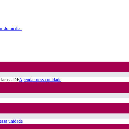
r domiciliar
claras - DF
Agendar nessa unidade
essa unidade