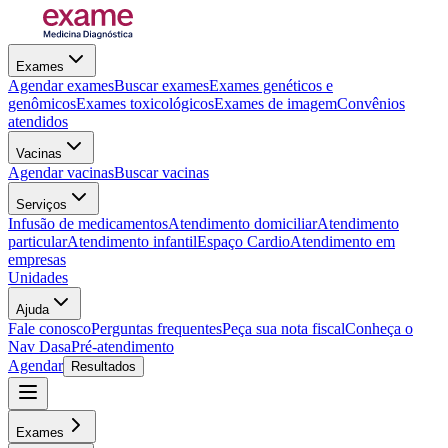
Exames
Agendar exames
Buscar exames
Exames genéticos e
genômicos
Exames toxicológicos
Exames de imagem
Convênios
atendidos
Vacinas
Agendar vacinas
Buscar vacinas
Serviços
Infusão de medicamentos
Atendimento domiciliar
Atendimento
particular
Atendimento infantil
Espaço Cardio
Atendimento em
empresas
Unidades
Ajuda
Fale conosco
Perguntas frequentes
Peça sua nota fiscal
Conheça o
Nav Dasa
Pré-atendimento
Agendar
Resultados
Exames