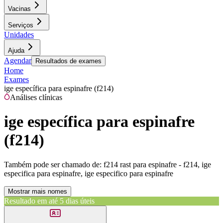
Vacinas
Serviços
Unidades
Ajuda
Agendar
Resultados de exames
Home
Exames
ige específica para espinafre (f214)
Análises clínicas
ige específica para espinafre
(f214)
Também pode ser chamado de:
f214 rast para espinafre - f214, ige
especifica para espinafre, ige especifico para espinafre
Mostrar mais nomes
Resultado em até
5 dias úteis