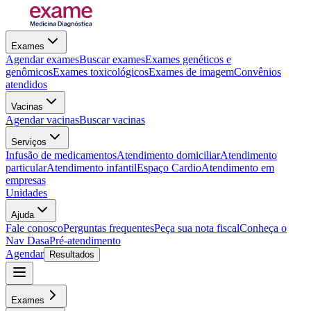
Exames
Agendar exames
Buscar exames
Exames genéticos e
genômicos
Exames toxicológicos
Exames de imagem
Convênios
atendidos
Vacinas
Agendar vacinas
Buscar vacinas
Serviços
Infusão de medicamentos
Atendimento domiciliar
Atendimento
particular
Atendimento infantil
Espaço Cardio
Atendimento em
empresas
Unidades
Ajuda
Fale conosco
Perguntas frequentes
Peça sua nota fiscal
Conheça o
Nav Dasa
Pré-atendimento
Agendar
Resultados
Exames