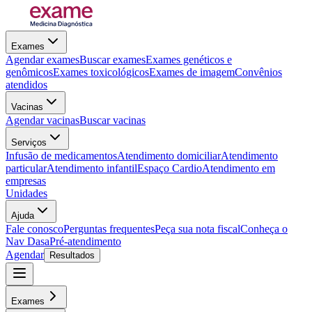
Exames
Agendar exames
Buscar exames
Exames genéticos e
genômicos
Exames toxicológicos
Exames de imagem
Convênios
atendidos
Vacinas
Agendar vacinas
Buscar vacinas
Serviços
Infusão de medicamentos
Atendimento domiciliar
Atendimento
particular
Atendimento infantil
Espaço Cardio
Atendimento em
empresas
Unidades
Ajuda
Fale conosco
Perguntas frequentes
Peça sua nota fiscal
Conheça o
Nav Dasa
Pré-atendimento
Agendar
Resultados
Exames