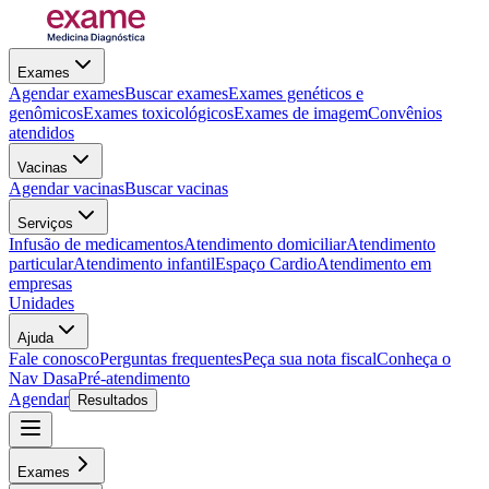
Exames
Agendar exames
Buscar exames
Exames genéticos e
genômicos
Exames toxicológicos
Exames de imagem
Convênios
atendidos
Vacinas
Agendar vacinas
Buscar vacinas
Serviços
Infusão de medicamentos
Atendimento domiciliar
Atendimento
particular
Atendimento infantil
Espaço Cardio
Atendimento em
empresas
Unidades
Ajuda
Fale conosco
Perguntas frequentes
Peça sua nota fiscal
Conheça o
Nav Dasa
Pré-atendimento
Agendar
Resultados
Exames