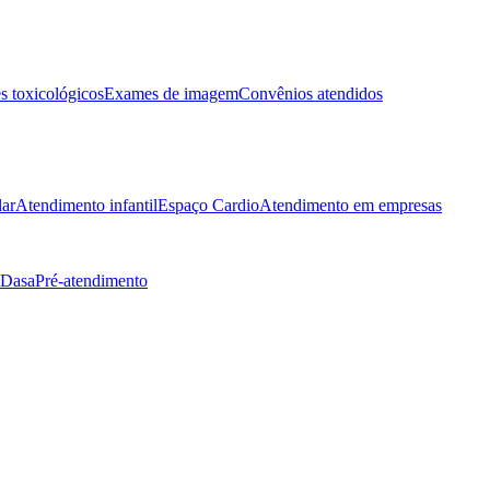
 toxicológicos
Exames de imagem
Convênios atendidos
lar
Atendimento infantil
Espaço Cardio
Atendimento em empresas
 Dasa
Pré-atendimento