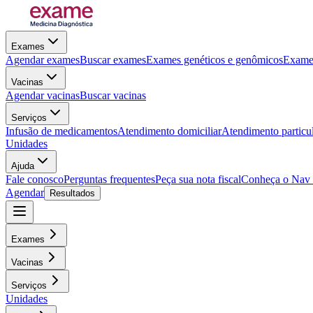
Exames
Agendar exames
Buscar exames
Exames genéticos e genômicos
Exames
Vacinas
Agendar vacinas
Buscar vacinas
Serviços
Infusão de medicamentos
Atendimento domiciliar
Atendimento particu
Unidades
Ajuda
Fale conosco
Perguntas frequentes
Peça sua nota fiscal
Conheça o Nav
Agendar
Resultados
Exames
Vacinas
Serviços
Unidades