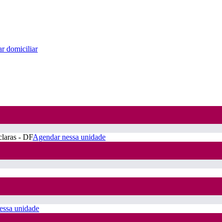
r domiciliar
claras - DF
Agendar nessa unidade
essa unidade