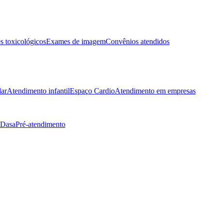
 toxicológicos
Exames de imagem
Convênios atendidos
lar
Atendimento infantil
Espaço Cardio
Atendimento em empresas
 Dasa
Pré-atendimento