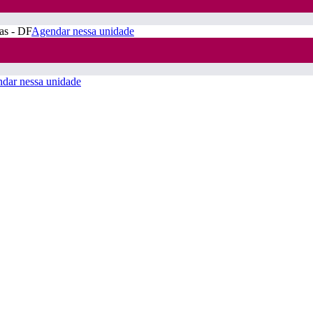
ras - DF
Agendar nessa unidade
dar nessa unidade