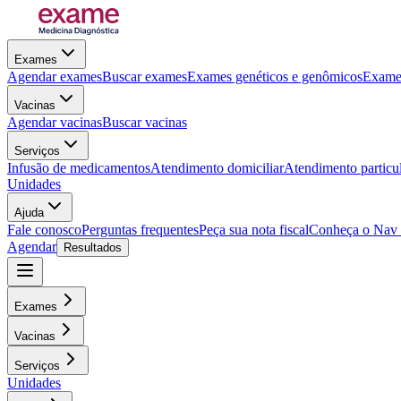
Exames
Agendar exames
Buscar exames
Exames genéticos e genômicos
Exames
Vacinas
Agendar vacinas
Buscar vacinas
Serviços
Infusão de medicamentos
Atendimento domiciliar
Atendimento particu
Unidades
Ajuda
Fale conosco
Perguntas frequentes
Peça sua nota fiscal
Conheça o Nav
Agendar
Resultados
Exames
Vacinas
Serviços
Unidades