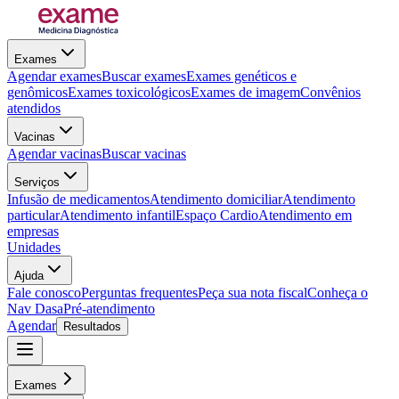
Exames
Agendar exames
Buscar exames
Exames genéticos e
genômicos
Exames toxicológicos
Exames de imagem
Convênios
atendidos
Vacinas
Agendar vacinas
Buscar vacinas
Serviços
Infusão de medicamentos
Atendimento domiciliar
Atendimento
particular
Atendimento infantil
Espaço Cardio
Atendimento em
empresas
Unidades
Ajuda
Fale conosco
Perguntas frequentes
Peça sua nota fiscal
Conheça o
Nav Dasa
Pré-atendimento
Agendar
Resultados
Exames