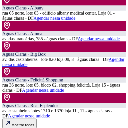
Águas Claras - Albany
rua 05 norte, lote 03 - edifício albany medical center, Loja 01 -
águas claras - DF
Agendar nessa unidade
Águas Claras - Amma
av. das araucárias, 785 - águas claras - DF
Agendar nessa unidade
Águas Claras - Big Box
av. das castanheiras - lote 820 loja 08, 8 - águas claras - DF
Agendar
nessa unidade
Águas Claras - Felicittá Shopping
rua 36 norte, lote 05, bloco 02, shopping felicittà, Loja 15 - águas
claras - DF
Agendar nessa unidade
Águas Claras - Real Esplendor
av. castanheiras lotes 1310 e 1370 loja 11 , 11 - águas claras -
DF
Agendar nessa unidade
Mostrar todas