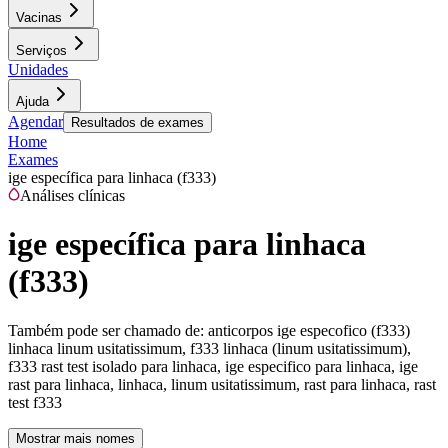
Vacinas
Serviços
Unidades
Ajuda
Agendar
Resultados de exames
Home
Exames
ige específica para linhaca (f333)
Análises clínicas
ige específica para linhaca
(f333)
Também pode ser chamado de:
anticorpos ige especofico (f333)
linhaca linum usitatissimum, f333 linhaca (linum usitatissimum),
f333 rast test isolado para linhaca, ige especifico para linhaca, ige
rast para linhaca, linhaca, linum usitatissimum, rast para linhaca, rast
test f333
Mostrar mais nomes