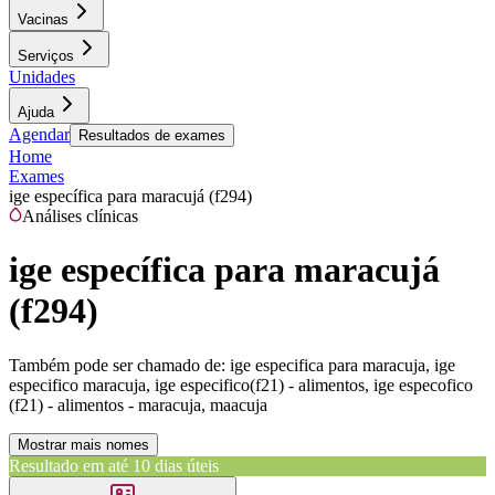
Vacinas
Serviços
Unidades
Ajuda
Agendar
Resultados de exames
Home
Exames
ige específica para maracujá (f294)
Análises clínicas
ige específica para maracujá
(f294)
Também pode ser chamado de:
ige especifica para maracuja, ige
especifico maracuja, ige especifico(f21) - alimentos, ige especofico
(f21) - alimentos - maracuja, maacuja
Mostrar mais nomes
Resultado em até
10 dias úteis