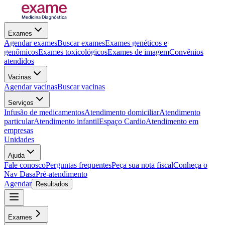
Exames
Agendar exames
Buscar exames
Exames genéticos e
genômicos
Exames toxicológicos
Exames de imagem
Convênios
atendidos
Vacinas
Agendar vacinas
Buscar vacinas
Serviços
Infusão de medicamentos
Atendimento domiciliar
Atendimento
particular
Atendimento infantil
Espaço Cardio
Atendimento em
empresas
Unidades
Ajuda
Fale conosco
Perguntas frequentes
Peça sua nota fiscal
Conheça o
Nav Dasa
Pré-atendimento
Agendar
Resultados
Exames