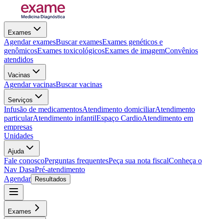
Exames
Agendar exames
Buscar exames
Exames genéticos e
genômicos
Exames toxicológicos
Exames de imagem
Convênios
atendidos
Vacinas
Agendar vacinas
Buscar vacinas
Serviços
Infusão de medicamentos
Atendimento domiciliar
Atendimento
particular
Atendimento infantil
Espaço Cardio
Atendimento em
empresas
Unidades
Ajuda
Fale conosco
Perguntas frequentes
Peça sua nota fiscal
Conheça o
Nav Dasa
Pré-atendimento
Agendar
Resultados
Exames