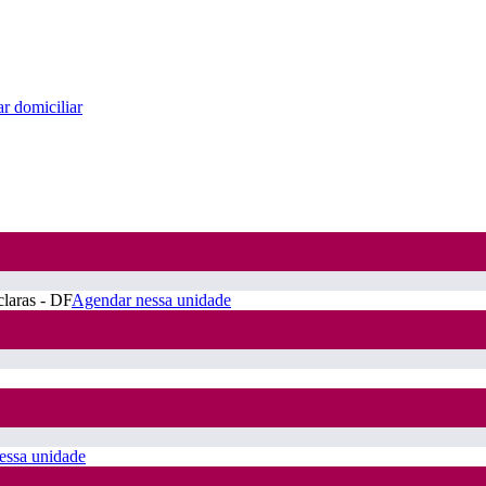
r domiciliar
claras - DF
Agendar nessa unidade
essa unidade