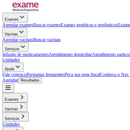
Exames
Agendar exames
Buscar exames
Exames genéticos e genômicos
Exames
Vacinas
Agendar vacinas
Buscar vacinas
Serviços
Infusão de medicamentos
Atendimento domiciliar
Atendimento particu
Unidades
Ajuda
Fale conosco
Perguntas frequentes
Peça sua nota fiscal
Conheça o Nav
Agendar
Resultados
Exames
Vacinas
Serviços
Unidades