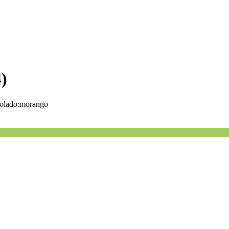
4)
isolado:morango