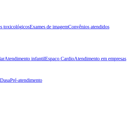
 toxicológicos
Exames de imagem
Convênios atendidos
lar
Atendimento infantil
Espaço Cardio
Atendimento em empresas
 Dasa
Pré-atendimento