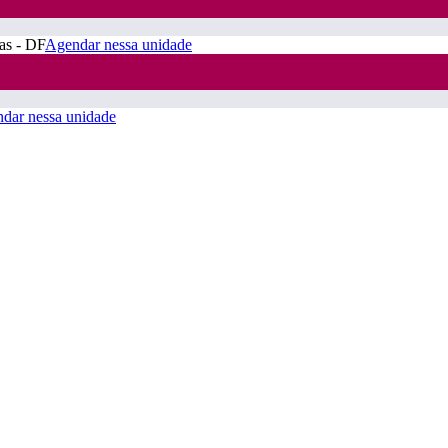
ras - DF
Agendar nessa unidade
dar nessa unidade