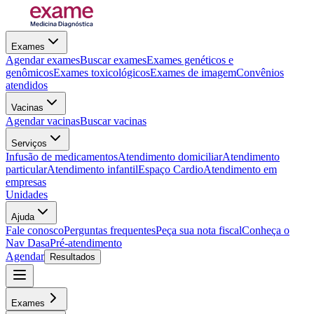
Exames
Agendar exames
Buscar exames
Exames genéticos e
genômicos
Exames toxicológicos
Exames de imagem
Convênios
atendidos
Vacinas
Agendar vacinas
Buscar vacinas
Serviços
Infusão de medicamentos
Atendimento domiciliar
Atendimento
particular
Atendimento infantil
Espaço Cardio
Atendimento em
empresas
Unidades
Ajuda
Fale conosco
Perguntas frequentes
Peça sua nota fiscal
Conheça o
Nav Dasa
Pré-atendimento
Agendar
Resultados
Exames