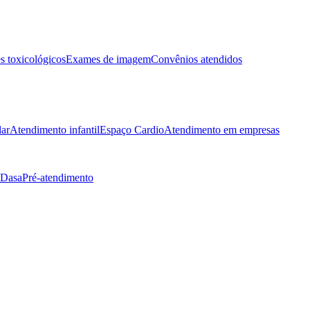
 toxicológicos
Exames de imagem
Convênios atendidos
lar
Atendimento infantil
Espaço Cardio
Atendimento em empresas
 Dasa
Pré-atendimento