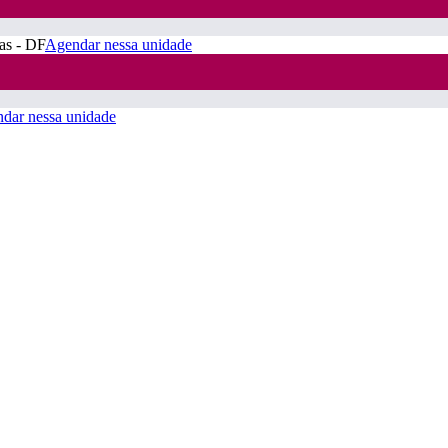
ras - DF
Agendar nessa unidade
dar nessa unidade