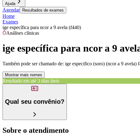
Ajuda
Agendar
Resultados de exames
Home
Exames
ige específica para ncor a 9 avela (f440)
Análises clínicas
ige específica para ncor a 9 avel
Também pode ser chamado de:
ige especifico (soro) (ncor a 9 avela) 
Mostrar mais nomes
Resultado em até
3 dias úteis
Qual seu convênio?
Sobre o atendimento