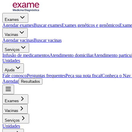
Exames
Agendar exames
Buscar exames
Exames genéticos e genômicos
Exames
Vacinas
Agendar vacinas
Buscar vacinas
Serviços
Infusão de medicamentos
Atendimento domiciliar
Atendimento particu
Unidades
Ajuda
Fale conosco
Perguntas frequentes
Peça sua nota fiscal
Conheça o Nav
Agendar
Resultados
Exames
Vacinas
Serviços
Unidades