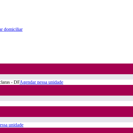
r domiciliar
claras - DF
Agendar nessa unidade
essa unidade