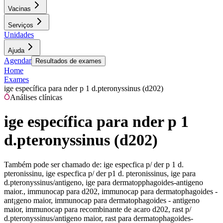
Vacinas
Serviços
Unidades
Ajuda
Agendar
Resultados de exames
Home
Exames
ige específica para nder p 1 d.pteronyssinus (d202)
Análises clínicas
ige específica para nder p 1
d.pteronyssinus (d202)
Também pode ser chamado de:
ige especfica p/ der p 1 d.
pteronissinu, ige especfica p/ der p1 d. pteronissinus, ige para
d.pteronyssinus/antigeno, ige para dermatopphagoides-antigeno
maior., immunocap para d202, immunocap para dermatophagoides -
ant¡geno maior, immunocap para dermatophagoides - antigeno
maior, immunocap para recombinante de acaro d202, rast p/
d.pteronyssinus/antigeno maior, rast para dermatophagoides-