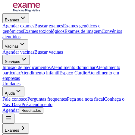
Exames
Agendar exames
Buscar exames
Exames genéticos e
genômicos
Exames toxicológicos
Exames de imagem
Convênios
atendidos
Vacinas
Agendar vacinas
Buscar vacinas
Serviços
Infusão de medicamentos
Atendimento domiciliar
Atendimento
particular
Atendimento infantil
Espaço Cardio
Atendimento em
empresas
Unidades
Ajuda
Fale conosco
Perguntas frequentes
Peça sua nota fiscal
Conheça o
Nav Dasa
Pré-atendimento
Agendar
Resultados
Exames